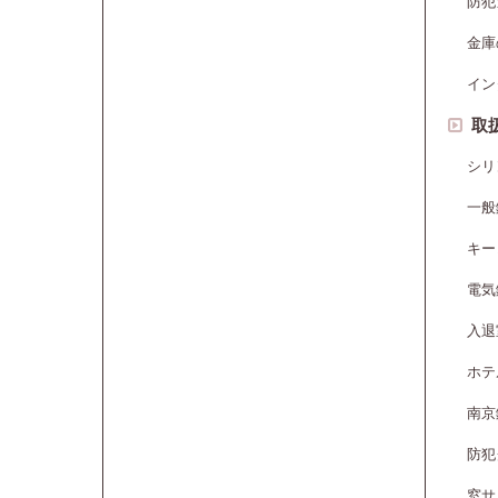
防犯
金庫
イン
取
シリ
一般
キー
電気
入退
ホテ
南京
防犯
窓サ