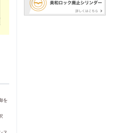
御を
択
シス