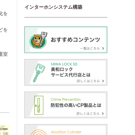
インターホンシステム構築
化を
どを
退室