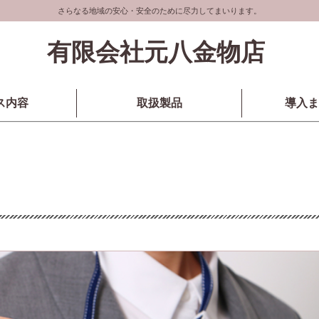
さらなる地域の安心・安全のために尽力してまいります。
有限会社元八金物店
ス内容
取扱製品
導入ま