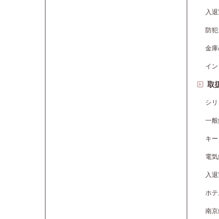
入退
防犯
金庫
イン
取
シリ
一般
キー
電気
入退
ホテ
南京