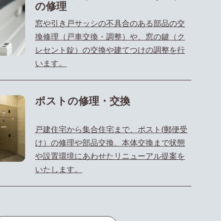
の修理
窓や引き戸サッシの不具合のある部品の交
換修理（戸車交換・調整）や、窓の鍵（ク
レセント錠）の交換や建てつけの調整を行
います。
ポストの修理・交換
戸建住宅から集合住宅まで、ポスト(郵便受
け）の修理や部品交換、本体交換まで状態
や設置環境にあわせたリニューアル提案を
いたします。