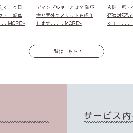
える、今日
ディンプルキーとは？ 防犯
玄関・窓・
ク・自転車
性と意外なメリットも紹介
窃盗対策”
…MORE>
します………MORE>
る！？………
一覧はこちら