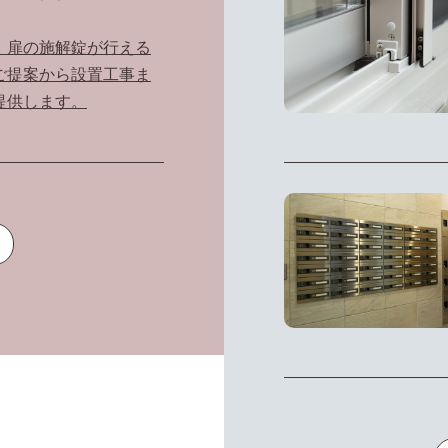
、扉の施解錠が行える
ご提案から設置工事ま
提供します。