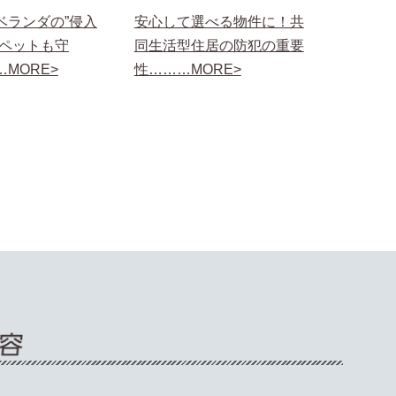
ベランダの”侵入
安心して選べる物件に！共
がペットも守
同生活型住居の防犯の重要
MORE>
性………MORE>